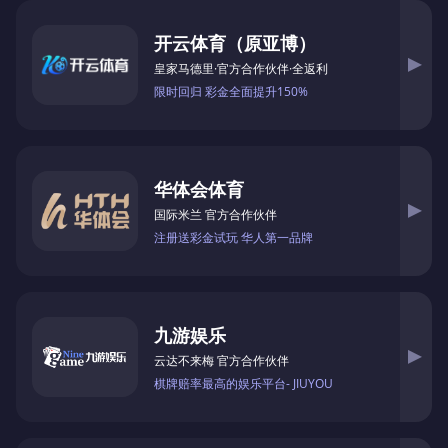
游泳赛事商业价值增长，游泳产
业的市场分析
游泳赛事商业价值增长 中文大纲
引言 什么是游泳赛事 为什么游泳
赛事有如此重要的商业价值...
316
2026-03-27
F1赛事商业价值持续增长，f1赛
场
文章大纲 一、引言 1.1 F1赛事简
介 1.2 商业价值的重要性 二、F1
赛事的历史与发展 2.1 F1赛事的
299
2026-03-22
起源 2.2 赛事的发展历程 三、F1
赛事的商业价值 3.1 赛事的收视
中超“汉江德比”武汉三镇主场战
率...
平陕西长安竞技 场面激烈进球不
断
中超“汉江德比”武汉三镇主场战平
陕西长安竞技 场面激烈进球不断
一、引言 在这次中超联赛中，武
300
2026-03-17
汉三镇和陕西长安竞技在武汉的
主场进行了一场激烈的“汉江德