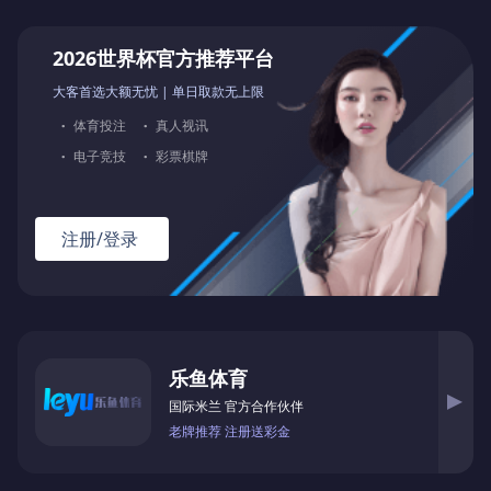
首页
中国篮球
分类：
中国篮球
欧联杯冠军争夺战进入关键阶
段，欧联杯冠军战胜欧冠冠军
欧联杯冠军争夺战进入关键阶段
目录 引言 欧联杯概况 欧联杯的
历史 欧联杯的重要性...
297
2026-03-27