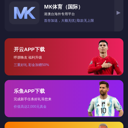
比赛历史 参赛选手简介...
NBA季后赛首轮霸主金州勇士轻
松淘汰老鹰，库里政绩成为热议
焦点，nba赛程金州勇士队
文章大纲 一、NBA季后赛首轮霸
主金州勇士轻松淘汰老鹰，库里
政绩成为热议焦点 1. 引言 1.1
361
2026-03-11
NBA季后赛的重要性 1.2 本场比
赛的背景 2. 金州勇士的表现 2.1
世界乒乒乓球H系列赛，中国队再
比赛前的状态 2.2...
创佳绩包揽多个奖项，世界乒乓
球大赛冠军
世界乒乒乓球H系列赛，中国队再
创佳绩包揽多个奖项 在全球乒乓
球爱好者的关注下，最近的世界
395
2026-03-11
乒乓球H系列赛如期进行。这次赛
事让我们再次目睹了中国队的卓
越表现，他们不仅在比赛中获得
了多个奖项，还再次证明了...
关注我们