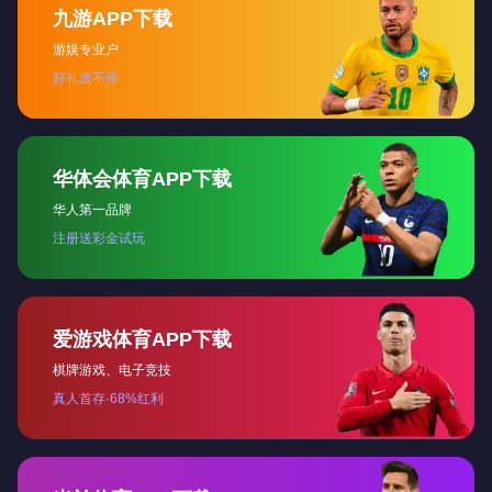
总结
常见问题
世界羽联印度公开赛 国羽男双再度会师
决赛延续高光表现
引言
大家好，今天我们来聊聊最近在印度举行的世界羽联
印度公开赛。这次比赛不仅让我们看到了高水平的羽
毛球对抗，还让我们见识到了两位国羽男双选手再度
在决赛中的精彩表现。让我们一起来看看这场精彩的
对决是如何上演的吧！
比赛背景