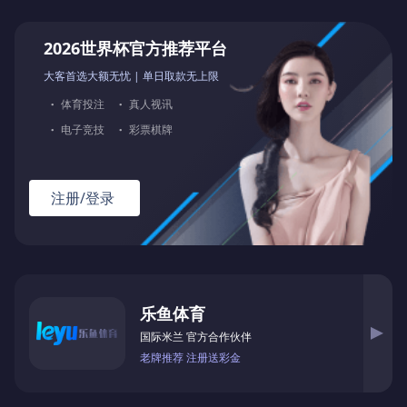
首页
体育资讯
文章正文
世界羽联印度公开赛 国羽男双再度会师决
赛延续高光表现，印度羽毛球男单世界第
一
T9F5rQ37c2tsY8
2026-03-13 19:32:29
世界羽联印度公开赛 国羽男双再度会师
决赛延续高光表现
目录
引言
比赛背景