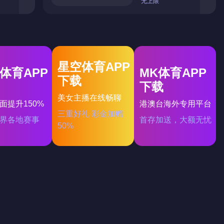
最新文章
足球联赛赛程优化提升
观赛体验，足球联赛策
划方案
2026-03-30
0
足球赛事直播时间表，
足球赛事比赛直播
2026-03-30
0
足球赛事版权价值分
析，2021足球版权
2026-03-29
0
足球比赛规则讨论持续