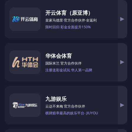
赛程优化的重要性
提升观赛体验
平衡球队的比赛强度
增加观众的参与度
赛程优化的基本原则
公平性原则
公众兴趣原则
地理位置和交通便利性
如何进行赛程优化
数据分析与预测
历史数据的参考