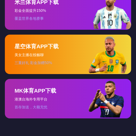
观众，避免太多在同一时间段进行的比赛，从而提高
观众的观赛兴趣。
平衡球队的比赛强度
合理的赛程安排能够帮助球队在不同阶段保持最佳状
态，避免因为过于紧密的比赛安排导致球员的疲劳和