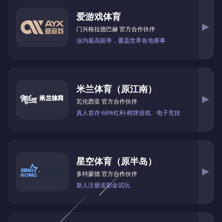
调研与反馈
赛程优化的实际案例
欧洲五大联赛的赛程优化
中国足球超级联赛的赛程优化
观众在赛程优化中的角色
观众的期望与需求
观众反馈的重要性
技术在赛程优化中的应用
数据分析工具
人工智能的应用
常见的赛程优化误区